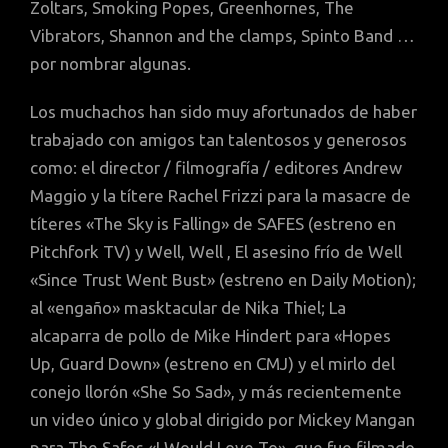
Zoltars, Smoking Popes, Greenhornes, The
Vibrators, Shannon and the clamps, Spinto Band …
por nombrar algunas.
Los muchachos han sido muy afortunados de haber
trabajado con amigos tan talentosos y generosos
como: el director / filmografía / editores Andrew
Maggio y la títere Rachel Frizzi para la masacre de
títeres «The Sky is Falling» de SAFES (estreno en
Pitchfork TV) y Well, Well , El asesino frío de Well
«Since Trust Went Bust» (estreno en Daily Motion);
al «engaño» masktacular de Nika Thiel; La
alcaparra de pollo de Mike Hindert para «Hopes
Up, Guard Down» (estreno en CMJ) y el mirlo del
conejo llorón «She So Sad», y más recientemente
un video único y global dirigido por Mickey Mangan
para The Safes «I Would Love To», que fue filmado